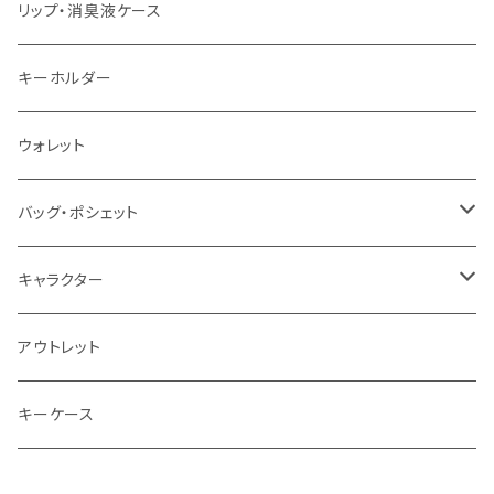
リップ・消臭液ケース
キーホルダー
ウォレット
バッグ・ポシェット
バッグ・ポシェット
キャラクター
ショルダー
ネコ
アウトレット
フレブル
キーケース
ウサギ