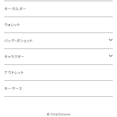
キーホルダー
ウォレット
バッグ・ポシェット
バッグ・ポシェット
キャラクター
ショルダー
ネコ
アウトレット
フレブル
キーケース
ウサギ
© OneOctave