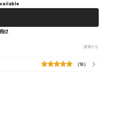
vailable
向け
通報する
(18)