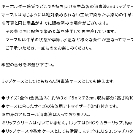
キーホルダー感覚でどこでも持ち歩ける牛革製の消毒液andリップケ
マーブルは同じようには絶対染められない工法で染めた手染めの牛革
※写真と同じ商品がすでに販売済みの場合がございます。
その際は同じ配色で染めた革を使用して再生産しています。
マーブルは牛革の状態や季節、水温など様々な条件が重なってマーブル
ご了承いただき、一点ものをお楽しみください。
希望の番号をお選び下さい。
リップケースとしてはもちろん消毒液ケースとしても使えます。
◆サイズ：全体(金具込み) 約Ｗ3ｘＨ15ｘマチ2cm、収納部分：高さ約1
◆ケースに合ったサイズの液体用アトマイザー(10ml)付きです。
※中身のアルコール消毒液は入っておりません。
※リップクリームは付いていません。（リップはDHCやカラーリップ、約φ1
◆リップケースや香水ケースとしても活躍します！他にＵＳＢ、シャチハタ