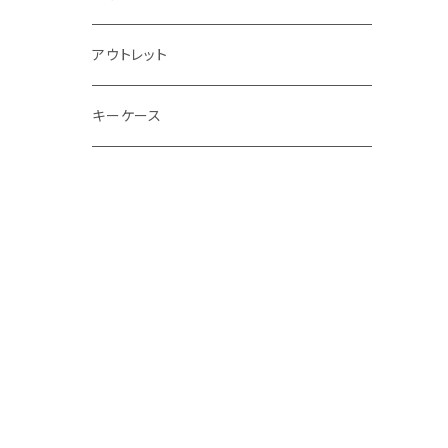
ショルダー
ネコ
アウトレット
フレブル
キーケース
ウサギ
タマ（キジトラ)
パンダ
パンダさん
馬
リアルパンダさん
ペンギン