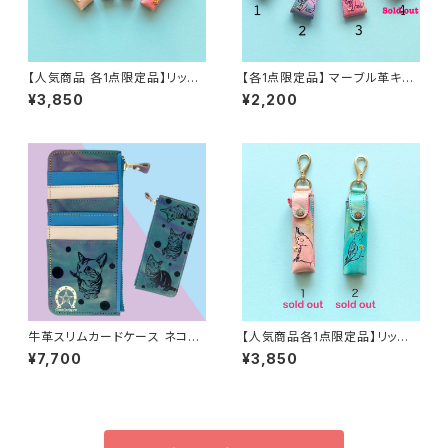
【人気商品 各1点限定品】リップ
【各1点限定品】 マーブル革キー
&消毒ケース（L）アトマイザー付
ホルダー（フレブルピンク）
¥3,850
¥2,200
(フレブルピンク)
牛革スリムカードケース ネコ柄
【人気商品各1点限定品】リップ&
ブルー
消毒ケース（L）アトマイザー付
¥7,700
¥3,850
(オカメインコ)