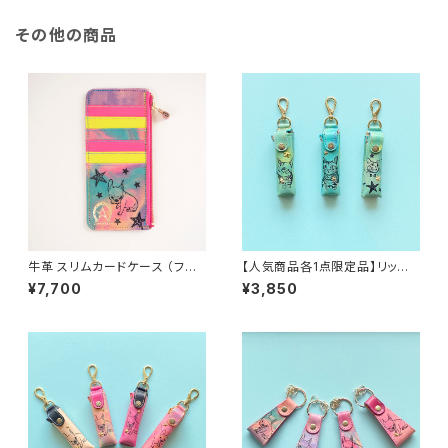
その他の商品
牛革 スリムカードケース （フレ
【人気商品各1点限定品】リップ&
ブル）
消毒ケース（L）アトマイザー付
¥7,700
¥3,850
(マンチカンブルー)