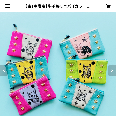
【各1点限定】牛革製ミニバイカラーポ
ーチ(マンチカン) | OneOctave