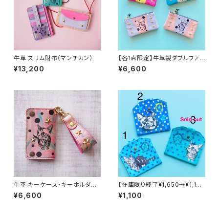
牛革 スリム財布（マンチカン）
【各1点限定】牛革製ダブルファス
ナーポーチS(マンチカン)
¥13,200
¥6,600
牛革 キーケース・キーホルダー
【在庫限り終了¥1,650→¥1,10
付き（マンチカン）
0】マスクケース（ネコ ブルー）
¥6,600
¥1,100