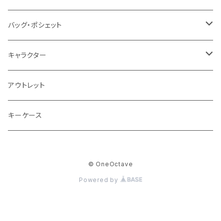
バッグ・ポシェット
バッグ・ポシェット
キャラクター
ショルダー
ネコ
アウトレット
フレブル
キーケース
ウサギ
© OneOctave
タマ（キジトラ)
Powered by
パンダ